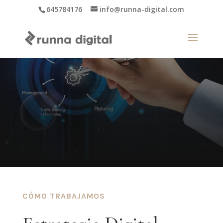
645784176
info@runna-digital.com
CÓMO TRABAJAMOS